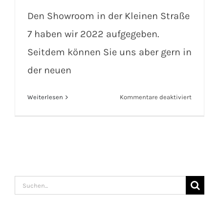
Den Showroom in der Kleinen Straße
7 haben wir 2022 aufgegeben.
Seitdem können Sie uns aber gern in
der neuen
für
Weiterlesen
Kommentare deaktiviert
Festivals
und
Märkte
2026
Suche
nach: