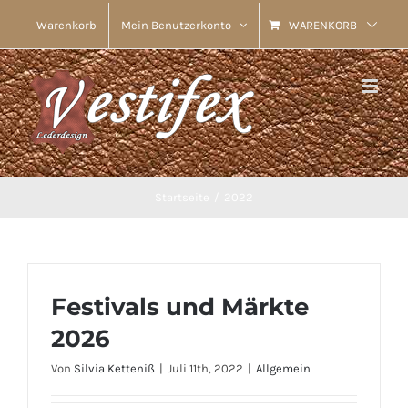
Skip
Warenkorb
Mein Benutzerkonto
WARENKORB
to
content
Startseite
2022
Festivals und Märkte
2026
Von
Silvia Ketteniß
|
Juli 11th, 2022
|
Allgemein