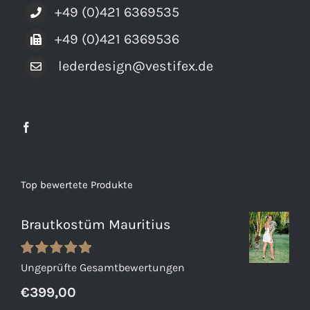
+49 (0)421 6369535
+49 (0)421 6369536
lederdesign@vestifex.de
Top bewertete Produkte
Brautkostüm Mauritius
Bewertet
Ungeprüfte Gesamtbewertungen
mit
5.00
von
€
399,00
5